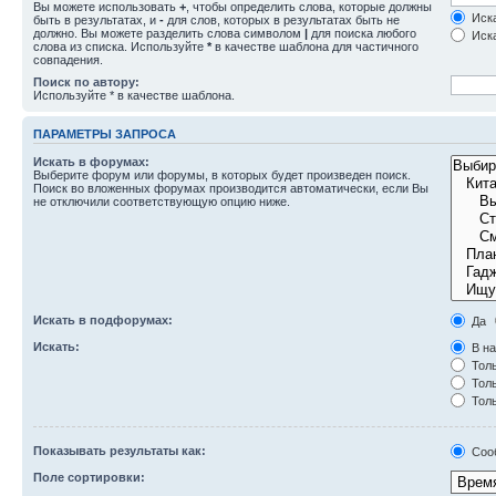
Вы можете использовать
+
, чтобы определить слова, которые должны
Иска
быть в результатах, и
-
для слов, которых в результатах быть не
должно. Вы можете разделить слова символом
|
для поиска любого
Иска
слова из списка. Используйте
*
в качестве шаблона для частичного
совпадения.
Поиск по автору:
Используйте * в качестве шаблона.
ПАРАМЕТРЫ ЗАПРОСА
Искать в форумах:
Выберите форум или форумы, в которых будет произведен поиск.
Поиск во вложенных форумах производится автоматически, если Вы
не отключили соответствующую опцию ниже.
Искать в подфорумах:
Да
Искать:
В на
Толь
Толь
Толь
Показывать результаты как:
Соо
Поле сортировки: