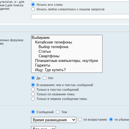
ультатах, и
-
для
Искать все слова
олом
|
для поиска
адения.
Искать любое слово/поиск с языком запросов
оженных форумах
же.
Да
Нет
В названиях тем и текстах сообщений
Только в текстах сообщений
Только по названию темы
Только в первом сообщении темы
Сообщений
Тем
по возрастанию
по убыва