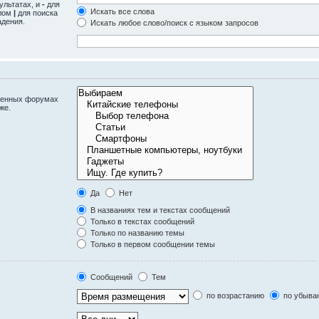
ультатах, и
-
для
Искать все слова
олом
|
для поиска
адения.
Искать любое слово/поиск с языком запросов
оженных форумах
же.
Да
Нет
В названиях тем и текстах сообщений
Только в текстах сообщений
Только по названию темы
Только в первом сообщении темы
Сообщений
Тем
по возрастанию
по убыва