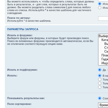
Вы можете использовать
+
, чтобы определить слова, которые должны
Иска
быть в результатах, и
-
для слов, которых в результатах быть не
должно. Вы можете разделить слова символом
|
для поиска любого
Иска
слова из списка. Используйте
*
в качестве шаблона для частичного
совпадения.
Поиск по автору:
Используйте * в качестве шаблона.
ПАРАМЕТРЫ ЗАПРОСА
Искать в форумах:
Выберите форум или форумы, в которых будет произведен поиск.
Поиск во вложенных форумах производится автоматически, если Вы
не отключили соответствующую опцию ниже.
Искать в подфорумах:
Да
Искать:
В на
Толь
Толь
Толь
Показывать результаты как:
Соо
Поле сортировки: