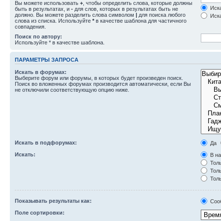
Вы можете использовать
+
, чтобы определить слова, которые должны
Иска
быть в результатах, и
-
для слов, которых в результатах быть не
должно. Вы можете разделить слова символом
|
для поиска любого
Иска
слова из списка. Используйте
*
в качестве шаблона для частичного
совпадения.
Поиск по автору:
Используйте * в качестве шаблона.
ПАРАМЕТРЫ ЗАПРОСА
Искать в форумах:
Выберите форум или форумы, в которых будет произведен поиск.
Поиск во вложенных форумах производится автоматически, если Вы
не отключили соответствующую опцию ниже.
Искать в подфорумах:
Да
Искать:
В на
Толь
Толь
Толь
Показывать результаты как:
Соо
Поле сортировки: