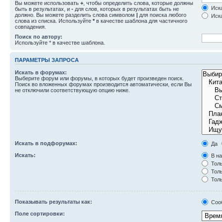
Вы можете использовать
+
, чтобы определить слова, которые должны
Иска
быть в результатах, и
-
для слов, которых в результатах быть не
должно. Вы можете разделить слова символом
|
для поиска любого
Иска
слова из списка. Используйте
*
в качестве шаблона для частичного
совпадения.
Поиск по автору:
Используйте * в качестве шаблона.
ПАРАМЕТРЫ ЗАПРОСА
Искать в форумах:
Выберите форум или форумы, в которых будет произведен поиск.
Поиск во вложенных форумах производится автоматически, если Вы
не отключили соответствующую опцию ниже.
Искать в подфорумах:
Да
Искать:
В на
Толь
Толь
Толь
Показывать результаты как:
Соо
Поле сортировки: