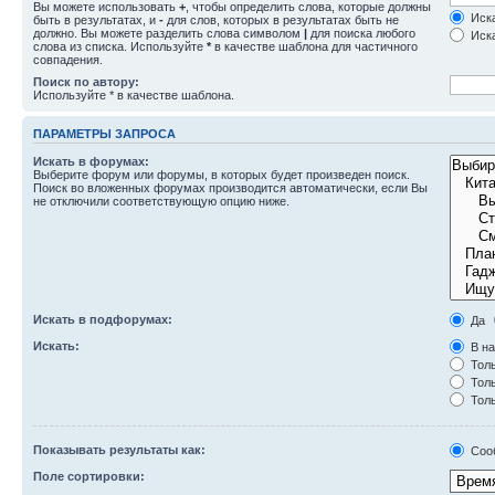
Вы можете использовать
+
, чтобы определить слова, которые должны
Иска
быть в результатах, и
-
для слов, которых в результатах быть не
должно. Вы можете разделить слова символом
|
для поиска любого
Иска
слова из списка. Используйте
*
в качестве шаблона для частичного
совпадения.
Поиск по автору:
Используйте * в качестве шаблона.
ПАРАМЕТРЫ ЗАПРОСА
Искать в форумах:
Выберите форум или форумы, в которых будет произведен поиск.
Поиск во вложенных форумах производится автоматически, если Вы
не отключили соответствующую опцию ниже.
Искать в подфорумах:
Да
Искать:
В на
Толь
Толь
Толь
Показывать результаты как:
Соо
Поле сортировки: