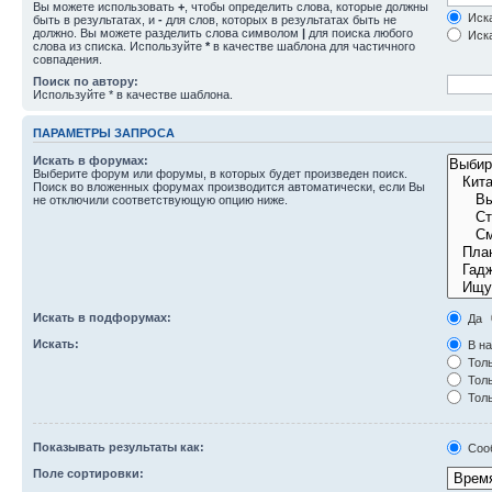
Вы можете использовать
+
, чтобы определить слова, которые должны
Иска
быть в результатах, и
-
для слов, которых в результатах быть не
должно. Вы можете разделить слова символом
|
для поиска любого
Иска
слова из списка. Используйте
*
в качестве шаблона для частичного
совпадения.
Поиск по автору:
Используйте * в качестве шаблона.
ПАРАМЕТРЫ ЗАПРОСА
Искать в форумах:
Выберите форум или форумы, в которых будет произведен поиск.
Поиск во вложенных форумах производится автоматически, если Вы
не отключили соответствующую опцию ниже.
Искать в подфорумах:
Да
Искать:
В на
Толь
Толь
Толь
Показывать результаты как:
Соо
Поле сортировки: