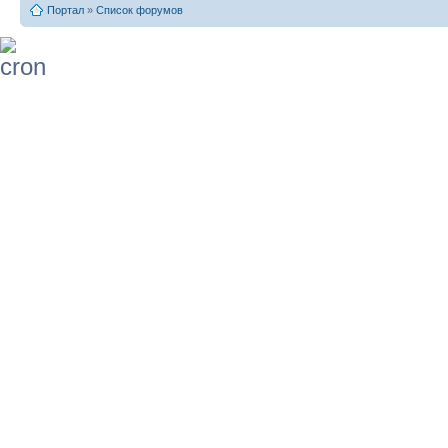
Портал
»
Список форумов