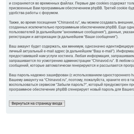
и сохраняются во временных файлах. Первые две cookies содержат толь
присвоенные Вам программным обеспечением phpBB. Третий cookie буде
удобства работы с форумом.
Также, во время посещения “Chinavod.ru”, мы можем создавать внешние
созданных исключительно программным обеспечением phpBB. Еще одни
пользователей (в дальнейшем “анонимные сообщения”), данные, указан
регистрации и авторизации (в дальнейшем “Ваши сообщения”).
Ваш аккаунт будет содержать, как минимум, однозначно идентифицируе
личный актуальный e-mail адрес (в дальнейшем “Ваш e-mail”). Информ
предоставившей нам услуги хостинга. Любая информация, запрашиваемая
запрашивается по усмотрению администрации “Chinavod.ru”. В любом сл
сообщений, которые автоматически генерируются и рассылаются прог
Ваш пароль надежно зашифрован (с использованием одностороннего hash
Вашему аккаунту на “Chinavod.ru”, поэтому, пожалуйста, храните его в 
воспользоваться сервисом “Забыли пароль?”, который предусмотрен пр
программное обеспечение phpBB сгенерирует новый пароль для Вашего а
Вернуться на страницу входа