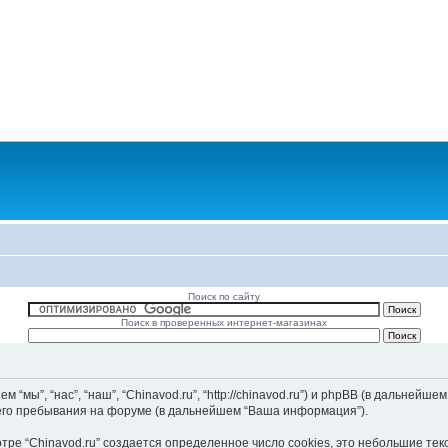
Поиск по сайту
Поиск в проверенных интернет-магазинах
мы”, “нас”, “наш”, “Chinavod.ru”, “http://chinavod.ru”) и phpBB (в дальнейшем 
его пребывания на форуме (в дальнейшем “Ваша информация”).
ре “Chinavod.ru” создается определенное число cookies, это небольшие те