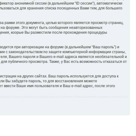
икатор анонимной сессии (в дальнейшем “ID сессии”), автоматически
ользоваться для хранения списка посещенных Вами тем, для большего
за рамки этого документа, целью которого является просмотр страниц,
на форуме. Это могут быть сообщения неавторизованных
общения, коорые Вы разместили после прохождения процедуры
водится при авторизации на форуме (в дальнейшем “Ваш пароль”) и
твии с законодательством по защите компьютерной информации страны,
теля, Вашего пароля и Вашего e-mail адреса является необязательной и
ля публичного просмотра. Также, у Вас есть возможность отказаться от
страции на других сайтах. Ваш пароль используется для доступа к
Если Вы забудете пароль, то для восстановления можете
 ввести Ваше имя пользователя и Ваш e-mail адрес, после этого