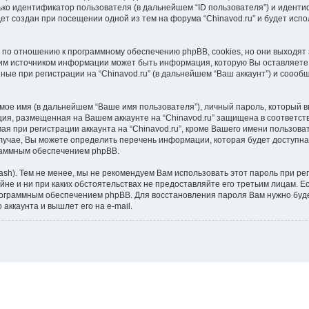
ко идентификатор пользователя (в дальнейшем “ID пользователя”) и идентиф
т создан при посещении одной из тем на форума “Chinavod.ru” и будет исп
, по отношению к программному обеспечению phpBB, cookies, но они выходят 
м источником информации может быть информация, которую Вы оставляете 
ные при регистрации на “Chinavod.ru” (в дальнейшем “Ваш аккаунт”) и соо
мое имя (в дальнейшем “Ваше имя пользователя”), личный пароль, который в
ация, размещенная на Вашем аккаунте на “Chinavod.ru” защищена в соответс
 при регистрации аккаунта на “Chinavod.ru”, кроме Вашего имени пользова
учае, Вы можете определить перечень информации, которая будет доступна д
раммным обеспечением phpBB.
). Тем не менее, мы не рекомендуем Вам использовать этот пароль при реги
тайне и ни при каких обстоятельствах не предоставляйте его третьим лицам. 
ограммным обеспечением phpBB. Для восстановления пароля Вам нужно будет
ккаунта и вышлет его на e-mail.