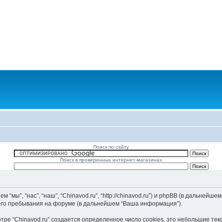
Поиск по сайту
Поиск в проверенных интернет-магазинах
мы”, “нас”, “наш”, “Chinavod.ru”, “http://chinavod.ru”) и phpBB (в дальнейшем 
его пребывания на форуме (в дальнейшем “Ваша информация”).
ре “Chinavod.ru” создается определенное число cookies, это небольшие те