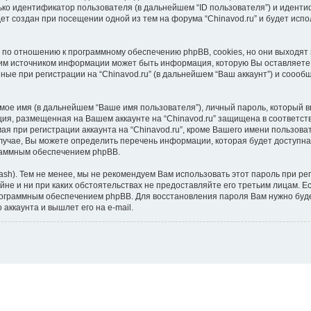
ко идентификатор пользователя (в дальнейшем “ID пользователя”) и идентиф
т создан при посещении одной из тем на форума “Chinavod.ru” и будет исп
, по отношению к программному обеспечению phpBB, cookies, но они выходят 
м источником информации может быть информация, которую Вы оставляете 
ные при регистрации на “Chinavod.ru” (в дальнейшем “Ваш аккаунт”) и соо
мое имя (в дальнейшем “Ваше имя пользователя”), личный пароль, который в
ация, размещенная на Вашем аккаунте на “Chinavod.ru” защищена в соответс
 при регистрации аккаунта на “Chinavod.ru”, кроме Вашего имени пользова
учае, Вы можете определить перечень информации, которая будет доступна д
раммным обеспечением phpBB.
). Тем не менее, мы не рекомендуем Вам использовать этот пароль при реги
тайне и ни при каких обстоятельствах не предоставляйте его третьим лицам. 
ограммным обеспечением phpBB. Для восстановления пароля Вам нужно будет
ккаунта и вышлет его на e-mail.