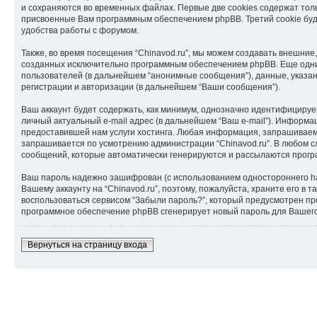
и сохраняются во временных файлах. Первые две cookies содержат толь
присвоенные Вам программным обеспечением phpBB. Третий cookie буде
удобства работы с форумом.
Также, во время посещения “Chinavod.ru”, мы можем создавать внешние
созданных исключительно программным обеспечением phpBB. Еще одни
пользователей (в дальнейшем “анонимные сообщения”), данные, указан
регистрации и авторизации (в дальнейшем “Ваши сообщения”).
Ваш аккаунт будет содержать, как минимум, однозначно идентифицируе
личный актуальный e-mail адрес (в дальнейшем “Ваш e-mail”). Информ
предоставившей нам услуги хостинга. Любая информация, запрашиваемая
запрашивается по усмотрению администрации “Chinavod.ru”. В любом сл
сообщений, которые автоматически генерируются и рассылаются прог
Ваш пароль надежно зашифрован (с использованием одностороннего hash
Вашему аккаунту на “Chinavod.ru”, поэтому, пожалуйста, храните его в 
воспользоваться сервисом “Забыли пароль?”, который предусмотрен пр
программное обеспечение phpBB сгенерирует новый пароль для Вашего а
Вернуться на страницу входа