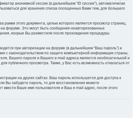
икатор анонимной сессии (в дальнейшем “ID сессии”), автоматически
ользоваться для хранения списка посещенных Вами тем, для большего
за рамки этого документа, целью которого является просмотр страниц,
на форуме. Это могут быть сообщения неавторизованных
общения, коорые Вы разместили после прохождения процедуры
водится при авторизации на форуме (в дальнейшем “Ваш пароль”) и
твии с законодательством по защите компьютерной информации страны,
теля, Вашего пароля и Вашего e-mail адреса является необязательной и
ля публичного просмотра. Также, у Вас есть возможность отказаться от
страции на других сайтах. Ваш пароль используется для доступа к
Если Вы забудете пароль, то для восстановления можете
 ввести Ваше имя пользователя и Ваш e-mail адрес, после этого