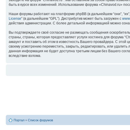
заходите на форум “Chinavod.ru”. Мы оставляем за собой право измени
быть в курсе всех изменений. Использование форума «Chinavod.ru» по
Наши форумы работают на платформе phpBB (в дальнейшем “они”, “их”, 
License
” (в дальнейшем “GPL”). Дистрибутив может быть загружен с
www
действия администрации. С более детальной информацией можно озна
Вы подтверждаете своё согласие не размещать сообщения оскорбительн
страны, страны, которая предоставляет услуги хостинга для форума “
аккаунт и поставить об этом в известность Вашего провайдера. С этой 
своему усмотрению переместить, закрыть, редактировать, или удалить л
данная информация не будет доступна третьим лицам без Вашего соглас
вследствие взлома.
Портал
»
Список форумов