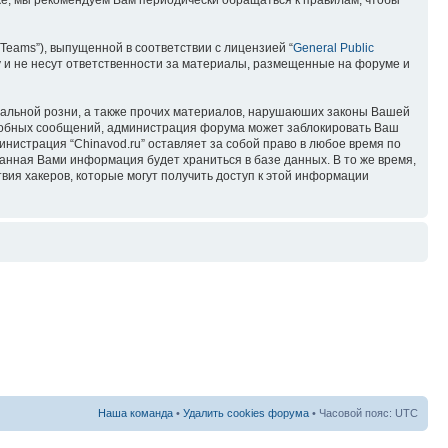
кже, мы рекомендуем Вам периодически обращаться к правилам, чтобы
Teams”), выпущенной в соответствии с лицензией “
General Public
 и не несут ответственности за материалы, размещенные на форуме и
ональной розни, а также прочих материалов, нарушаюших законы Вашей
подобных сообщений, администрация форума может заблокировать Ваш
инистрация “Chinavod.ru” оставляет за собой право в любое время по
занная Вами информация будет храниться в базе данных. В то же время,
вия хакеров, которые могут получить доступ к этой информации
Наша команда
•
Удалить cookies форума
• Часовой пояс: UTC