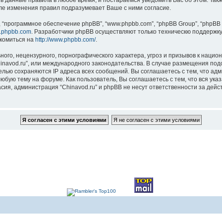
ть данные правила в любое время, и постараемся уведомить Вас об этом. Та
сле изменения правил подразумевает Ваше с ними согласие.
“программное обеспечение phpBB”, “www.phpbb.com”, “phpBB Group”, “phpBB 
.phpbb.com
. Разработчики phpBB осуществляют только техническю поддержку
комиться на
http://www.phpbb.com/
.
ого, нецензурного, порнографического характера, угроз и призывов к наци
Chinavod.ru”, или международного законодательства. В случае размещения 
целью сохраняются IP адреса всех сообщений. Вы соглашаетесь с тем, что адм
юбую тему на форуме. Как пользователь, Вы соглашаетесь с тем, что вся ука
ия, администрация “Chinavod.ru” и phpBB не несут ответственности за дейст