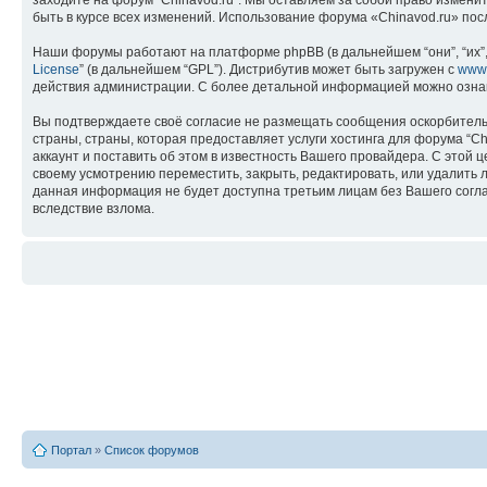
заходите на форум “Chinavod.ru”. Мы оставляем за собой право измени
быть в курсе всех изменений. Использование форума «Chinavod.ru» по
Наши форумы работают на платформе phpBB (в дальнейшем “они”, “их”, 
License
” (в дальнейшем “GPL”). Дистрибутив может быть загружен с
www
действия администрации. С более детальной информацией можно озна
Вы подтверждаете своё согласие не размещать сообщения оскорбительн
страны, страны, которая предоставляет услуги хостинга для форума “
аккаунт и поставить об этом в известность Вашего провайдера. С этой 
своему усмотрению переместить, закрыть, редактировать, или удалить л
данная информация не будет доступна третьим лицам без Вашего соглас
вследствие взлома.
Портал
»
Список форумов