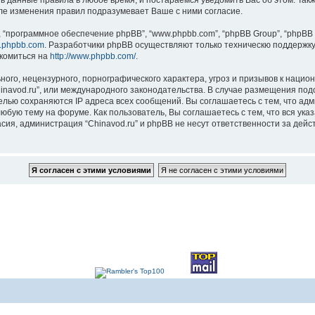
ть данные правила в любое время, и постараемся уведомить Вас об этом. Та
сле изменения правил подразумевает Ваше с ними согласие.
“программное обеспечение phpBB”, “www.phpbb.com”, “phpBB Group”, “phpBB 
.phpbb.com
. Разработчики phpBB осуществляют только техническю поддержку
комиться на
http://www.phpbb.com/
.
ого, нецензурного, порнографического характера, угроз и призывов к наци
Chinavod.ru”, или международного законодательства. В случае размещения 
целью сохраняются IP адреса всех сообщений. Вы соглашаетесь с тем, что адм
юбую тему на форуме. Как пользователь, Вы соглашаетесь с тем, что вся ука
ия, администрация “Chinavod.ru” и phpBB не несут ответственности за дейст