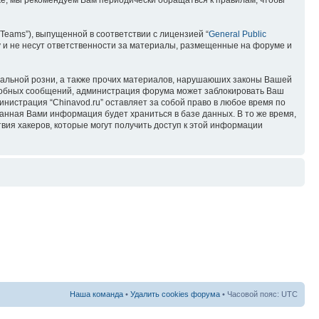
кже, мы рекомендуем Вам периодически обращаться к правилам, чтобы
Teams”), выпущенной в соответствии с лицензией “
General Public
 и не несут ответственности за материалы, размещенные на форуме и
ональной розни, а также прочих материалов, нарушаюших законы Вашей
подобных сообщений, администрация форума может заблокировать Ваш
инистрация “Chinavod.ru” оставляет за собой право в любое время по
занная Вами информация будет храниться в базе данных. В то же время,
вия хакеров, которые могут получить доступ к этой информации
Наша команда
•
Удалить cookies форума
• Часовой пояс: UTC