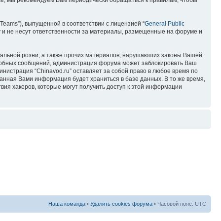
кже, мы рекомендуем Вам периодически обращаться к правилам, чтобы
Teams”), выпущенной в соответствии с лицензией “
General Public
 и не несут ответственности за материалы, размещенные на форуме и
ональной розни, а также прочих материалов, нарушаюших законы Вашей
подобных сообщений, администрация форума может заблокировать Ваш
инистрация “Chinavod.ru” оставляет за собой право в любое время по
занная Вами информация будет храниться в базе данных. В то же время,
вия хакеров, которые могут получить доступ к этой информации
Наша команда
•
Удалить cookies форума
• Часовой пояс: UTC