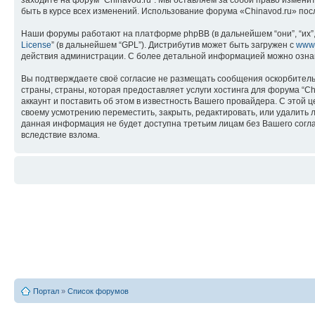
заходите на форум “Chinavod.ru”. Мы оставляем за собой право измени
быть в курсе всех изменений. Использование форума «Chinavod.ru» по
Наши форумы работают на платформе phpBB (в дальнейшем “они”, “их”, 
License
” (в дальнейшем “GPL”). Дистрибутив может быть загружен с
www
действия администрации. С более детальной информацией можно озна
Вы подтверждаете своё согласие не размещать сообщения оскорбительн
страны, страны, которая предоставляет услуги хостинга для форума “
аккаунт и поставить об этом в известность Вашего провайдера. С этой 
своему усмотрению переместить, закрыть, редактировать, или удалить л
данная информация не будет доступна третьим лицам без Вашего соглас
вследствие взлома.
Портал
»
Список форумов