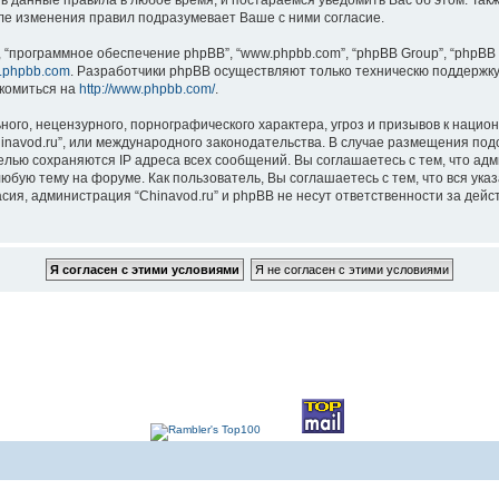
ть данные правила в любое время, и постараемся уведомить Вас об этом. Та
сле изменения правил подразумевает Ваше с ними согласие.
“программное обеспечение phpBB”, “www.phpbb.com”, “phpBB Group”, “phpBB 
.phpbb.com
. Разработчики phpBB осуществляют только техническю поддержку
комиться на
http://www.phpbb.com/
.
ого, нецензурного, порнографического характера, угроз и призывов к наци
Chinavod.ru”, или международного законодательства. В случае размещения 
целью сохраняются IP адреса всех сообщений. Вы соглашаетесь с тем, что адм
юбую тему на форуме. Как пользователь, Вы соглашаетесь с тем, что вся ука
ия, администрация “Chinavod.ru” и phpBB не несут ответственности за дейст