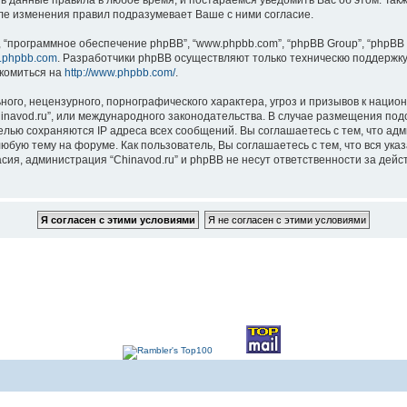
ть данные правила в любое время, и постараемся уведомить Вас об этом. Та
сле изменения правил подразумевает Ваше с ними согласие.
“программное обеспечение phpBB”, “www.phpbb.com”, “phpBB Group”, “phpBB 
.phpbb.com
. Разработчики phpBB осуществляют только техническю поддержку
комиться на
http://www.phpbb.com/
.
ого, нецензурного, порнографического характера, угроз и призывов к наци
Chinavod.ru”, или международного законодательства. В случае размещения 
целью сохраняются IP адреса всех сообщений. Вы соглашаетесь с тем, что адм
юбую тему на форуме. Как пользователь, Вы соглашаетесь с тем, что вся ука
ия, администрация “Chinavod.ru” и phpBB не несут ответственности за дейст