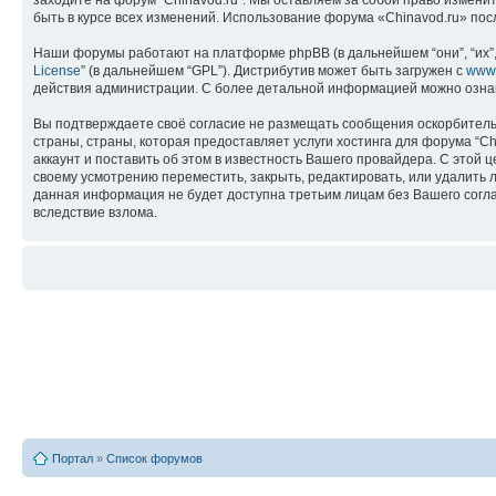
заходите на форум “Chinavod.ru”. Мы оставляем за собой право измени
быть в курсе всех изменений. Использование форума «Chinavod.ru» по
Наши форумы работают на платформе phpBB (в дальнейшем “они”, “их”, 
License
” (в дальнейшем “GPL”). Дистрибутив может быть загружен с
www
действия администрации. С более детальной информацией можно озна
Вы подтверждаете своё согласие не размещать сообщения оскорбительн
страны, страны, которая предоставляет услуги хостинга для форума “
аккаунт и поставить об этом в известность Вашего провайдера. С этой 
своему усмотрению переместить, закрыть, редактировать, или удалить л
данная информация не будет доступна третьим лицам без Вашего соглас
вследствие взлома.
Портал
»
Список форумов