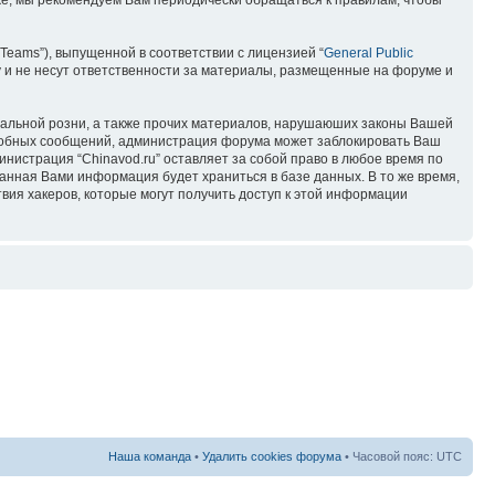
кже, мы рекомендуем Вам периодически обращаться к правилам, чтобы
Teams”), выпущенной в соответствии с лицензией “
General Public
 и не несут ответственности за материалы, размещенные на форуме и
ональной розни, а также прочих материалов, нарушаюших законы Вашей
подобных сообщений, администрация форума может заблокировать Ваш
инистрация “Chinavod.ru” оставляет за собой право в любое время по
занная Вами информация будет храниться в базе данных. В то же время,
вия хакеров, которые могут получить доступ к этой информации
Наша команда
•
Удалить cookies форума
• Часовой пояс: UTC