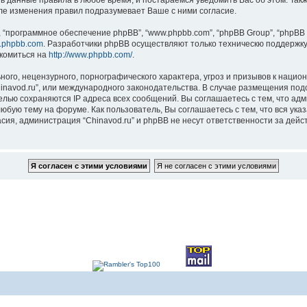
ть данные правила в любое время, и постараемся уведомить Вас об этом. Та
сле изменения правил подразумевает Ваше с ними согласие.
“программное обеспечение phpBB”, “www.phpbb.com”, “phpBB Group”, “phpBB 
.phpbb.com
. Разработчики phpBB осуществляют только техническю поддержку
комиться на
http://www.phpbb.com/
.
ого, нецензурного, порнографического характера, угроз и призывов к наци
Chinavod.ru”, или международного законодательства. В случае размещения 
целью сохраняются IP адреса всех сообщений. Вы соглашаетесь с тем, что адм
юбую тему на форуме. Как пользователь, Вы соглашаетесь с тем, что вся ука
ия, администрация “Chinavod.ru” и phpBB не несут ответственности за дейст