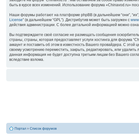
заходите на форум “Chinavod.ru”. Мы оставляем за собой право измени
быть в курсе всех изменений. Использование форума «Chinavod.ru» по
Наши форумы работают на платформе phpBB (в дальнейшем “они”, “их”, 
License
” (в дальнейшем “GPL”). Дистрибутив может быть загружен с
www
действия администрации. С более детальной информацией можно озна
Вы подтверждаете своё согласие не размещать сообщения оскорбительн
страны, страны, которая предоставляет услуги хостинга для форума “
аккаунт и поставить об этом в известность Вашего провайдера. С этой 
своему усмотрению переместить, закрыть, редактировать, или удалить л
данная информация не будет доступна третьим лицам без Вашего соглас
вследствие взлома.
Портал
»
Список форумов