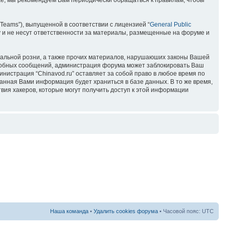
кже, мы рекомендуем Вам периодически обращаться к правилам, чтобы
Teams”), выпущенной в соответствии с лицензией “
General Public
 и не несут ответственности за материалы, размещенные на форуме и
ональной розни, а также прочих материалов, нарушаюших законы Вашей
подобных сообщений, администрация форума может заблокировать Ваш
инистрация “Chinavod.ru” оставляет за собой право в любое время по
занная Вами информация будет храниться в базе данных. В то же время,
вия хакеров, которые могут получить доступ к этой информации
Наша команда
•
Удалить cookies форума
• Часовой пояс: UTC