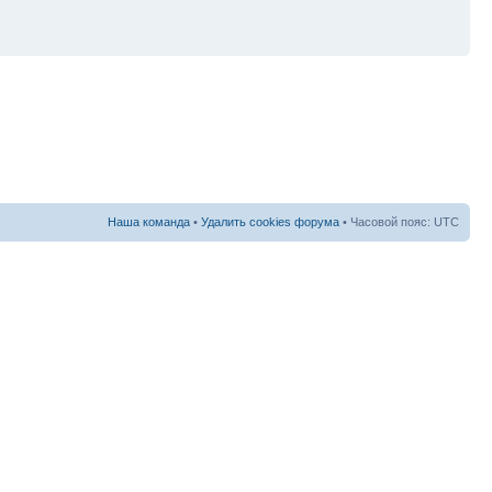
Наша команда
•
Удалить cookies форума
• Часовой пояс: UTC