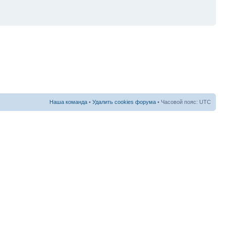
Наша команда
•
Удалить cookies форума
• Часовой пояс: UTC