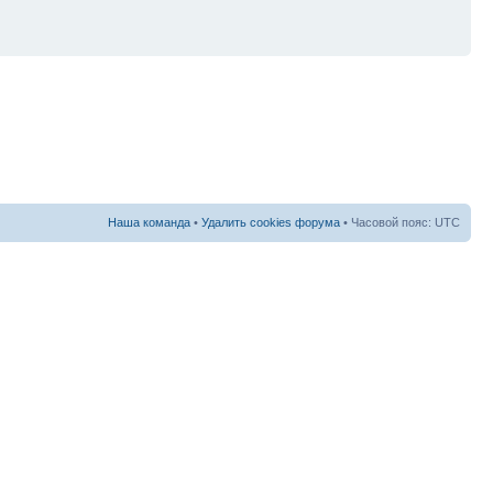
Наша команда
•
Удалить cookies форума
• Часовой пояс: UTC