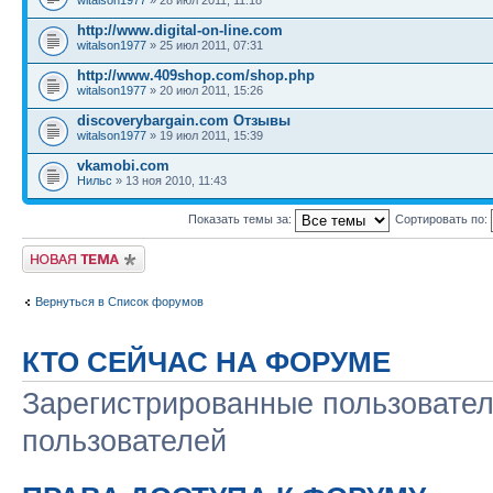
http://www.digital-on-line.com
witalson1977
» 25 июл 2011, 07:31
http://www.409shop.com/shop.php
witalson1977
» 20 июл 2011, 15:26
discoverybargain.com Отзывы
witalson1977
» 19 июл 2011, 15:39
vkamobi.com
Нильс
» 13 ноя 2010, 11:43
Показать темы за:
Сортировать по:
Начать новую тему
Вернуться в Список форумов
КТО СЕЙЧАС НА ФОРУМЕ
Зарегистрированные пользовател
пользователей