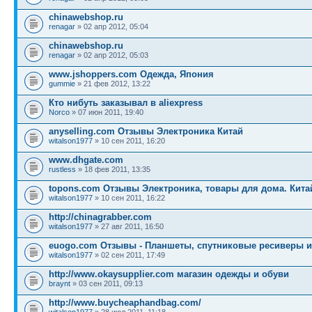
chinawebshop.ru
renagar
» 02 апр 2012, 05:04
chinawebshop.ru
renagar
» 02 апр 2012, 05:03
www.jshoppers.com Одежда, Япония
gummie
» 21 фев 2012, 13:22
Кто нибуть заказывал в aliexpress
Norco
» 07 июн 2011, 19:40
anyselling.com Отзывы Электроника Китай
witalson1977
» 10 сен 2011, 16:20
www.dhgate.com
rustless
» 18 фев 2011, 13:35
topons.com Отзывы Электроника, товары для дома. Кита
witalson1977
» 10 сен 2011, 16:22
http://chinagrabber.com
witalson1977
» 27 авг 2011, 16:50
euogo.com Отзывы - Планшеты, спутниковые ресиверы и 
witalson1977
» 02 сен 2011, 17:49
http://www.okaysupplier.com магазин одежды и обуви
braynt
» 03 сен 2011, 09:13
http://www.buycheaphandbag.com/
witalson1977
» 28 июл 2011, 11:18