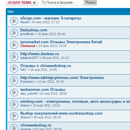
Начать новую тему
ТЕМ
e5cigs.com - магазин Э-сигареты
Kiwaii
» 24 июн 2013, 17:13
Dailyshop.com
jenniferds
» 16 фев 2013, 06:45
ipromarket.com Отзывы Электроника Китай
Chinavod
» 14 фев 2013, 13:24
http://www.daobao.ru
witalson1977
» 06 апр 2011, 14:14
Отзывы о chinаwebshop.ru
NАT
» 19 апр 2011, 14:05
http://www.tabletpcphones.com/ Электроника
Fumaster
» 14 окт 2012, 19:18
taobaomax.com Отзывы
alex_sheriff
» 10 апр 2012, 18:02
umibuy.com - электроника, сотовые, авто аксессуары и м
Никол
» 19 мар 2011, 13:01
Выбор покупателей-www.ourdressshop.com
Sharon
» 05 апр 2012, 08:34
chinawebshop.ru
renagar
» 02 апр 2012, 05:05