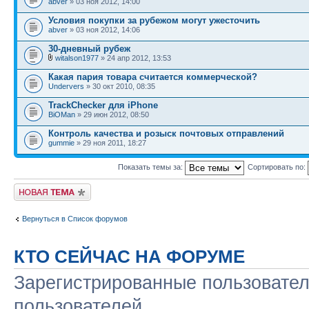
abver
» 03 ноя 2012, 14:00
Условия покупки за рубежом могут ужесточить
abver
» 03 ноя 2012, 14:06
30-дневный рубеж
witalson1977
» 24 апр 2012, 13:53
Какая пария товара считается коммерческой?
Undervers
» 30 окт 2010, 08:35
TrackChecker для iPhone
BiOMan
» 29 июн 2012, 08:50
Контроль качества и розыск почтовых отправлений
gummie
» 29 ноя 2011, 18:27
Показать темы за:
Сортировать по:
Начать новую тему
Вернуться в Список форумов
КТО СЕЙЧАС НА ФОРУМЕ
Зарегистрированные пользовател
пользователей