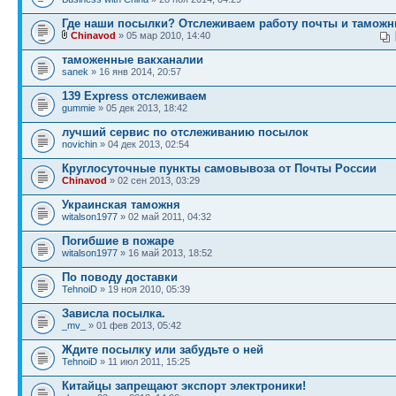
Где наши посылки? Отслеживаем работу почты и таможн
Chinavod
» 05 мар 2010, 14:40
таможенные вакханалии
sanek
» 16 янв 2014, 20:57
139 Express отслеживаем
gummie
» 05 дек 2013, 18:42
лучший сервис по отслеживанию посылок
novichin
» 04 дек 2013, 02:54
Круглосуточные пункты самовывоза от Почты России
Chinavod
» 02 сен 2013, 03:29
Украинская таможня
witalson1977
» 02 май 2011, 04:32
Погибшие в пожаре
witalson1977
» 16 май 2013, 18:52
По поводу доставки
TehnoiD
» 19 ноя 2010, 05:39
Зависла посылка.
_mv_
» 01 фев 2013, 05:42
Ждите посылку или забудьте о ней
TehnoiD
» 11 июл 2011, 15:25
Китайцы запрещают экспорт электроники!