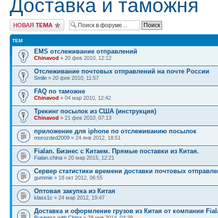
Доставка и таможня
Начать новую тему
ТЕМ
EMS отслеживание отправлений
Chinavod
» 20 фев 2010, 12:12
Отслеживание почтовых отправлений на почте России
Smile
» 20 фев 2010, 11:57
FAQ по таможне
Chinavod
» 04 мар 2010, 12:42
Трекинг посылок из США (инструкция)
Chinavod
» 21 фев 2010, 07:13
приложение для iphone по отслеживанию посылок
morozded2009
» 24 янв 2012, 18:51
Fialan. Бизнес с Китаем. Прямые поставки из Китая.
Fialan.china
» 20 мар 2015, 12:21
Сервер статистики времени доставки почтовых отправл
gummie
» 18 окт 2012, 06:55
Оптовая закупка из Китая
klass1c
» 24 мар 2012, 19:47
Доставка и оформление грузов из Китая от компании Fial
Business with China
» 28 ноя 2014, 04:29