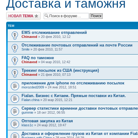
Доставка и таможня
Начать новую тему
ТЕМ
EMS отслеживание отправлений
Chinavod
» 20 фев 2010, 12:12
Отслеживание почтовых отправлений на почте России
Smile
» 20 фев 2010, 11:57
FAQ по таможне
Chinavod
» 04 мар 2010, 12:42
Трекинг посылок из США (инструкция)
Chinavod
» 21 фев 2010, 07:13
приложение для iphone по отслеживанию посылок
morozded2009
» 24 янв 2012, 18:51
Fialan. Бизнес с Китаем. Прямые поставки из Китая.
Fialan.china
» 20 мар 2015, 12:21
Сервер статистики времени доставки почтовых отправл
gummie
» 18 окт 2012, 06:55
Оптовая закупка из Китая
klass1c
» 24 мар 2012, 19:47
Доставка и оформление грузов из Китая от компании Fial
Business with China
» 28 ноя 2014, 04:29