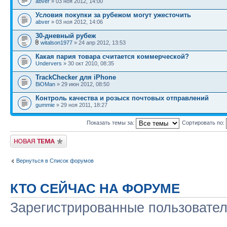
abver
» 03 ноя 2012, 14:00
Условия покупки за рубежом могут ужесточить
abver
» 03 ноя 2012, 14:06
30-дневный рубеж
witalson1977
» 24 апр 2012, 13:53
Какая пария товара считается коммерческой?
Undervers
» 30 окт 2010, 08:35
TrackChecker для iPhone
BiOMan
» 29 июн 2012, 08:50
Контроль качества и розыск почтовых отправлений
gummie
» 29 ноя 2011, 18:27
Показать темы за:
Сортировать по:
Начать новую тему
Вернуться в Список форумов
КТО СЕЙЧАС НА ФОРУМЕ
Зарегистрированные пользовате