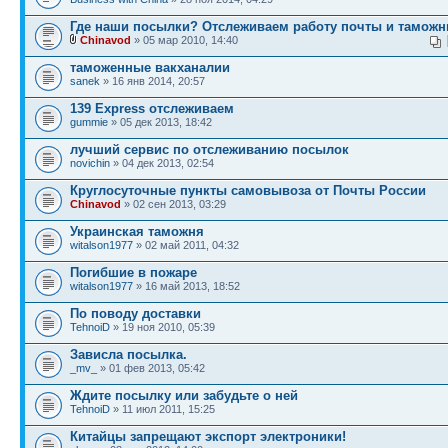
Где наши посылки? Отслеживаем работу почты и таможн
Chinavod
» 05 мар 2010, 14:40
таможенные вакханалии
sanek
» 16 янв 2014, 20:57
139 Express отслеживаем
gummie
» 05 дек 2013, 18:42
лучший сервис по отслеживанию посылок
novichin
» 04 дек 2013, 02:54
Круглосуточные пункты самовывоза от Почты России
Chinavod
» 02 сен 2013, 03:29
Украинская таможня
witalson1977
» 02 май 2011, 04:32
Погибшие в пожаре
witalson1977
» 16 май 2013, 18:52
По поводу доставки
TehnoiD
» 19 ноя 2010, 05:39
Зависла посылка.
_mv_
» 01 фев 2013, 05:42
Ждите посылку или забудьте о ней
TehnoiD
» 11 июл 2011, 15:25
Китайцы запрещают экспорт электроники!