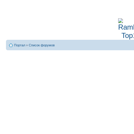
Портал
»
Список форумов