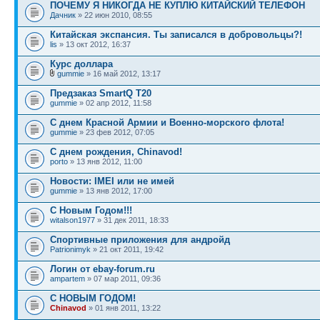
ПОЧЕМУ Я НИКОГДА НЕ КУПЛЮ КИТАЙСКИЙ ТЕЛЕФОН
Дачник
» 22 июн 2010, 08:55
Китайская экспансия. Ты записался в добровольцы?!
lis
» 13 окт 2012, 16:37
Курс доллара
gummie
» 16 май 2012, 13:17
Предзаказ SmartQ T20
gummie
» 02 апр 2012, 11:58
С днем Красной Армии и Военно-морского флота!
gummie
» 23 фев 2012, 07:05
С днем рождения, Chinavod!
porto
» 13 янв 2012, 11:00
Новости: IMEI или не имей
gummie
» 13 янв 2012, 17:00
С Новым Годом!!!
witalson1977
» 31 дек 2011, 18:33
Спортивные приложения для андройд
Patrionimyk
» 21 окт 2011, 19:42
Логин от ebay-forum.ru
ampartem
» 07 мар 2011, 09:36
С НОВЫМ ГОДОМ!
Chinavod
» 01 янв 2011, 13:22