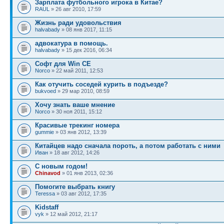
Зарплата футбольного игрока в Китае?
RAUL
» 26 авг 2010, 17:59
Жизнь ради удовольствия
halvabady
» 08 янв 2017, 11:15
адвокатура в помощь.
halvabady
» 15 дек 2016, 06:34
Софт для Win CE
Norco
» 22 май 2011, 12:53
Как отучить соседей курить в подъезде?
bukvoed
» 29 мар 2010, 08:59
Хочу знать ваше мнение
Norco
» 30 ноя 2011, 15:12
Красивые трекинг номера
gummie
» 03 янв 2012, 13:39
Китайцев надо сначала пороть, а потом работать с ними
Иван
» 18 авг 2012, 14:26
С новым годом!
Chinavod
» 01 янв 2013, 02:36
Помогите выбрать книгу
Teressa
» 03 авг 2012, 17:35
Kidstaff
vyk
» 12 май 2012, 21:17