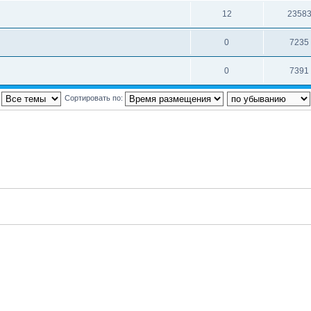
12
2358
0
7235
0
7391
:
Сортировать по: