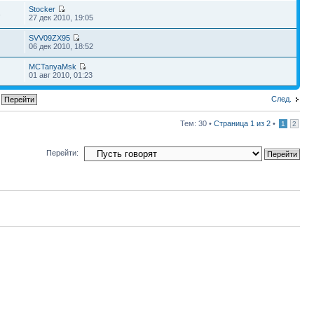
Stocker
3
27 дек 2010, 19:05
SVV09ZX95
06 дек 2010, 18:52
MCTanyaMsk
01 авг 2010, 01:23
След.
Тем: 30 •
Страница
1
из
2
•
1
2
Перейти: