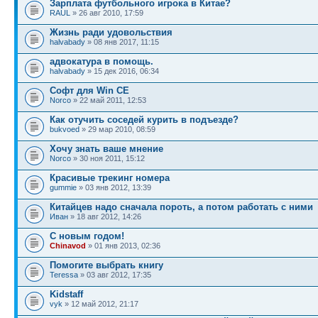
Зарплата футбольного игрока в Китае?
RAUL
» 26 авг 2010, 17:59
Жизнь ради удовольствия
halvabady
» 08 янв 2017, 11:15
адвокатура в помощь.
halvabady
» 15 дек 2016, 06:34
Софт для Win CE
Norco
» 22 май 2011, 12:53
Как отучить соседей курить в подъезде?
bukvoed
» 29 мар 2010, 08:59
Хочу знать ваше мнение
Norco
» 30 ноя 2011, 15:12
Красивые трекинг номера
gummie
» 03 янв 2012, 13:39
Китайцев надо сначала пороть, а потом работать с ними
Иван
» 18 авг 2012, 14:26
С новым годом!
Chinavod
» 01 янв 2013, 02:36
Помогите выбрать книгу
Teressa
» 03 авг 2012, 17:35
Kidstaff
vyk
» 12 май 2012, 21:17