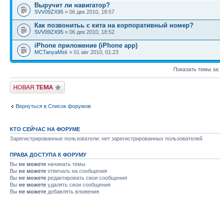
Выручит ли навигатор?
SVV09ZX95
» 06 дек 2010, 18:57
Как позвонитьь с кита на корпоративный номер?
SVV09ZX95
» 06 дек 2010, 18:52
iPhone приложение (iPhone app)
MCTanyaMsk
» 01 авг 2010, 01:23
Показать темы за
Начать новую тему
Вернуться в Список форумов
КТО СЕЙЧАС НА ФОРУМЕ
Зарегистрированные пользователи: нет зарегистрированных пользователей
ПРАВА ДОСТУПА К ФОРУМУ
Вы
не можете
начинать темы
Вы
не можете
отвечать на сообщения
Вы
не можете
редактировать свои сообщения
Вы
не можете
удалять свои сообщения
Вы
не можете
добавлять вложения