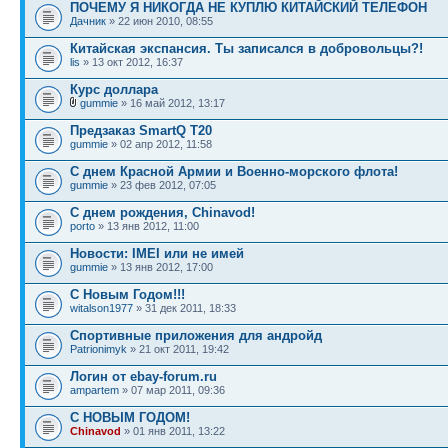
ПОЧЕМУ Я НИКОГДА НЕ КУПЛЮ КИТАЙСКИЙ ТЕЛЕФОН
Дачник
» 22 июн 2010, 08:55
Китайская экспансия. Ты записался в добровольцы?!
lis
» 13 окт 2012, 16:37
Курс доллара
gummie
» 16 май 2012, 13:17
Предзаказ SmartQ T20
gummie
» 02 апр 2012, 11:58
С днем Красной Армии и Военно-морского флота!
gummie
» 23 фев 2012, 07:05
С днем рождения, Chinavod!
porto
» 13 янв 2012, 11:00
Новости: IMEI или не имей
gummie
» 13 янв 2012, 17:00
С Новым Годом!!!
witalson1977
» 31 дек 2011, 18:33
Спортивные приложения для андройд
Patrionimyk
» 21 окт 2011, 19:42
Логин от ebay-forum.ru
ampartem
» 07 мар 2011, 09:36
С НОВЫМ ГОДОМ!
Chinavod
» 01 янв 2011, 13:22