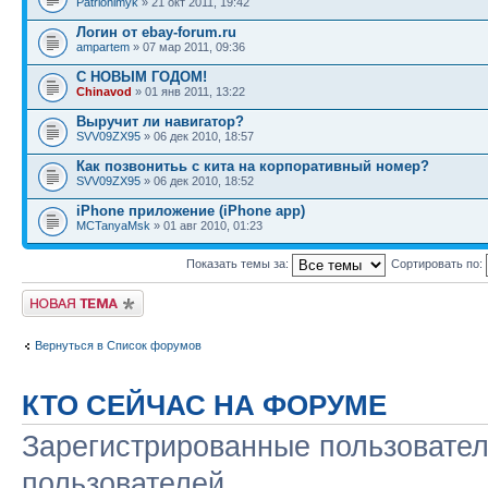
Patrionimyk
» 21 окт 2011, 19:42
Логин от ebay-forum.ru
ampartem
» 07 мар 2011, 09:36
С НОВЫМ ГОДОМ!
Chinavod
» 01 янв 2011, 13:22
Выручит ли навигатор?
SVV09ZX95
» 06 дек 2010, 18:57
Как позвонитьь с кита на корпоративный номер?
SVV09ZX95
» 06 дек 2010, 18:52
iPhone приложение (iPhone app)
MCTanyaMsk
» 01 авг 2010, 01:23
Показать темы за:
Сортировать по:
Начать новую тему
Вернуться в Список форумов
КТО СЕЙЧАС НА ФОРУМЕ
Зарегистрированные пользовател
пользователей