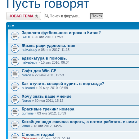
Пусть говорят
Начать новую тему
ТЕМ
Зарплата футбольного игрока в Китае?
RAUL
» 26 авг 2010, 17:59
Жизнь ради удовольствия
halvabady
» 08 янв 2017, 11:15
адвокатура в помощь.
halvabady
» 15 дек 2016, 06:34
Софт для Win CE
Norco
» 22 май 2011, 12:53
Как отучить соседей курить в подъезде?
bukvoed
» 29 мар 2010, 08:59
Хочу знать ваше мнение
Norco
» 30 ноя 2011, 15:12
Красивые трекинг номера
gummie
» 03 янв 2012, 13:39
Китайцев надо сначала пороть, а потом работать с ними
Иван
» 18 авг 2012, 14:26
С новым годом!
Chinavod
» 01 янв 2013, 02:36