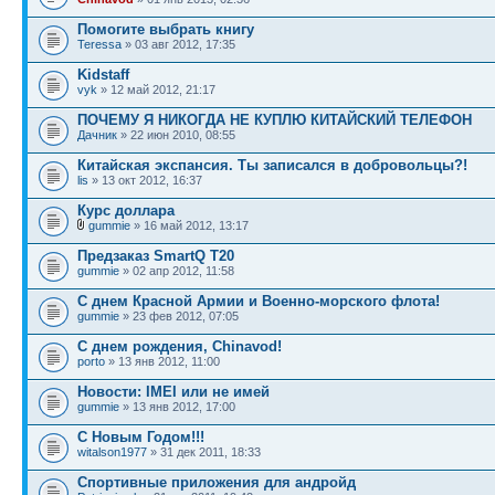
Помогите выбрать книгу
Teressa
» 03 авг 2012, 17:35
Kidstaff
vyk
» 12 май 2012, 21:17
ПОЧЕМУ Я НИКОГДА НЕ КУПЛЮ КИТАЙСКИЙ ТЕЛЕФОН
Дачник
» 22 июн 2010, 08:55
Китайская экспансия. Ты записался в добровольцы?!
lis
» 13 окт 2012, 16:37
Курс доллара
gummie
» 16 май 2012, 13:17
Предзаказ SmartQ T20
gummie
» 02 апр 2012, 11:58
С днем Красной Армии и Военно-морского флота!
gummie
» 23 фев 2012, 07:05
С днем рождения, Chinavod!
porto
» 13 янв 2012, 11:00
Новости: IMEI или не имей
gummie
» 13 янв 2012, 17:00
С Новым Годом!!!
witalson1977
» 31 дек 2011, 18:33
Спортивные приложения для андройд