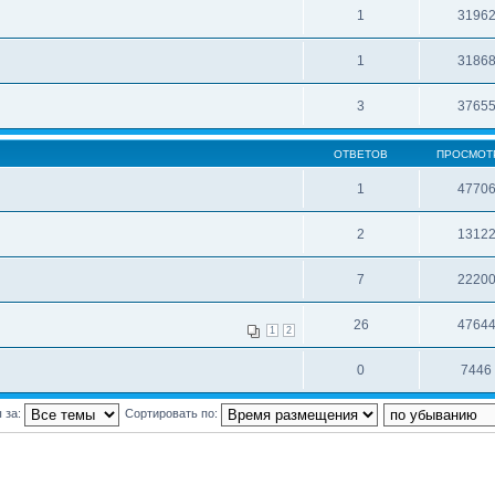
1
3196
1
3186
3
3765
ОТВЕТОВ
ПРОСМОТ
1
4770
2
1312
7
2220
26
4764
1
2
0
7446
 за:
Сортировать по: