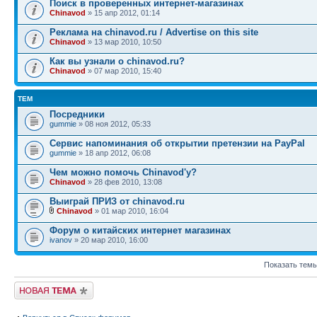
Поиск в проверенных интернет-магазинах
Chinavod
» 15 апр 2012, 01:14
Реклама на chinavod.ru / Advertise on this site
Chinavod
» 13 мар 2010, 10:50
Как вы узнали о chinavod.ru?
Chinavod
» 07 мар 2010, 15:40
ТЕМ
Посредники
gummie
» 08 ноя 2012, 05:33
Сервис напоминания об открытии претензии на PayPal
gummie
» 18 апр 2012, 06:08
Чем можно помочь Сhinavod'у?
Chinavod
» 28 фев 2010, 13:08
Выиграй ПРИЗ от chinavod.ru
Chinavod
» 01 мар 2010, 16:04
Форум о китайских интернет магазинах
ivanov
» 20 мар 2010, 16:00
Показать темы
Начать новую тему