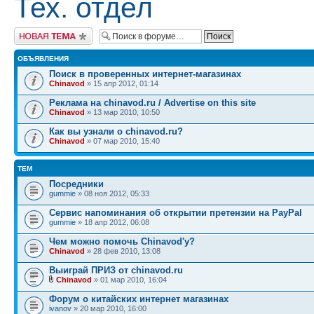
Тех. отдел
Начать новую тему
ОБЪЯВЛЕНИЯ
Поиск в проверенных интернет-магазинах
Chinavod
» 15 апр 2012, 01:14
Реклама на chinavod.ru / Advertise on this site
Chinavod
» 13 мар 2010, 10:50
Как вы узнали о chinavod.ru?
Chinavod
» 07 мар 2010, 15:40
ТЕМ
Посредники
gummie
» 08 ноя 2012, 05:33
Сервис напоминания об открытии претензии на PayPal
gummie
» 18 апр 2012, 06:08
Чем можно помочь Сhinavod'у?
Chinavod
» 28 фев 2010, 13:08
Выиграй ПРИЗ от chinavod.ru
Chinavod
» 01 мар 2010, 16:04
Форум о китайских интернет магазинах
ivanov
» 20 мар 2010, 16:00