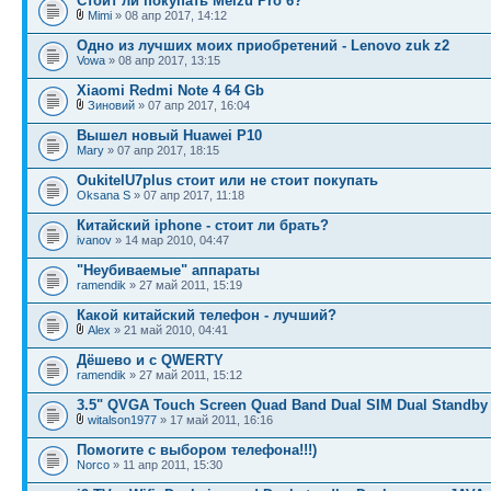
Стоит ли покупать Meizu Pro 6?
Mimi
» 08 апр 2017, 14:12
Одно из лучших моих приобретений - Lenovo zuk z2
Vowa
» 08 апр 2017, 13:15
Xiaomi Redmi Note 4 64 Gb
Зиновий
» 07 апр 2017, 16:04
Вышел новый Huawei P10
Mary
» 07 апр 2017, 18:15
OukitelU7plus стоит или не ст­оит покупать
Oksana S
» 07 апр 2017, 11:18
Китайский iphone - стоит ли брать?
ivanov
» 14 мар 2010, 04:47
"Неубиваемые" аппараты
ramendik
» 27 май 2011, 15:19
Какой китайский телефон - лучший?
Alex
» 21 май 2010, 04:41
Дёшево и с QWERTY
ramendik
» 27 май 2011, 15:12
3.5" QVGA Touch Screen Quad Band Dual SIM Dual Standby 
witalson1977
» 17 май 2011, 16:16
Помогите с выбором телефона!!!)
Norco
» 11 апр 2011, 15:30