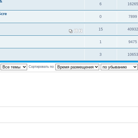
 &
6
1626
Scre
0
7899
15
4093
1
2
1
9475
3
1065
:
Сортировать по: