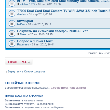
i9 TV + Wifi, Dual sim card Dual standby Dual camera, JAVA
witalson1977
» 05 апр 2011, 15:06
T7000 Dual Card Dual Camera TV WIFI JAVA 3.5 Inch Touch 
dandan
» 31 мар 2011, 03:01
Китайфон
fadfaw
» 05 май 2010, 15:12
Покупать ли китайский телефон NOKIA E75?
Shked
» 25 авг 2010, 05:15
Вопрос о "Cover Flow"
Raburesu
» 13 авг 2010, 16:44
Показать темы за
Начать новую тему
Вернуться в Список форумов
КТО СЕЙЧАС НА ФОРУМЕ
Зарегистрированные пользователи:
Google [Bot]
,
Yandex [Bot]
ПРАВА ДОСТУПА К ФОРУМУ
Вы
не можете
начинать темы
Вы
не можете
отвечать на сообщения
Вы
не можете
редактировать свои сообщения