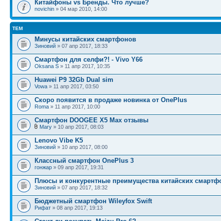
Китайфоны vs Бренды. Что лучше?
novichin
» 04 мар 2010, 14:00
ТЕМ
Минусы китайских смартфонов
Зиновий
» 07 апр 2017, 18:33
Смартфон для селфи?! - Vivo Y66
Oksana S
» 11 апр 2017, 10:35
Huawei P9 32Gb Dual sim
Vowa
» 11 апр 2017, 03:50
Скоро появится в продаже новинка от OnePlus
Roma
» 11 апр 2017, 10:00
Смартфон DOOGEE X5 Max отзывы
Mary
» 10 апр 2017, 08:03
Lenovo Vibe K5
Зиновий
» 10 апр 2017, 08:00
Классный смартфон OnePlus 3
гонжар
» 09 апр 2017, 19:31
Плюсы и конкурентные преимущества китайских смартф
Зиновий
» 07 апр 2017, 18:32
Бюджетный смартфон Wileyfox Swift
Рифат
» 08 апр 2017, 19:13