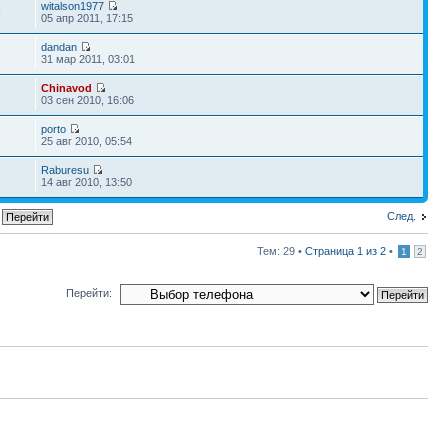
witalson1977
5
05 апр 2011, 17:15
dandan
31 мар 2011, 03:01
Chinavod
2
03 сен 2010, 16:06
porto
25 авг 2010, 05:54
Raburesu
3
14 авг 2010, 13:50
След.
Тем: 29 •
Страница
1
из
2
•
1
2
Перейти: