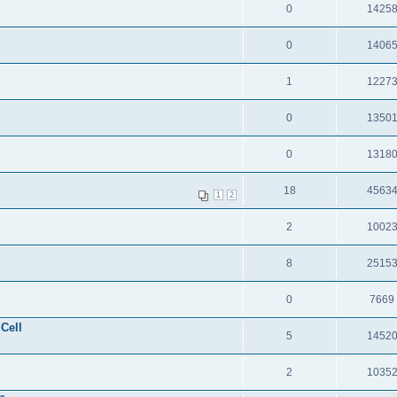
0
1425
0
1406
1
1227
0
1350
0
1318
18
4563
1
2
2
1002
8
2515
0
7669
Cell
5
1452
2
1035