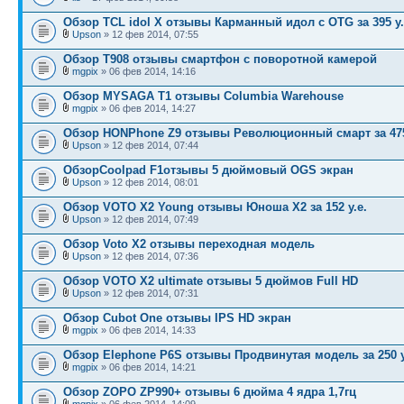
Обзор TCL idol X отзывы Карманный идол с OTG за 395 у.
Upson
» 12 фев 2014, 07:55
Обзор T908 отзывы смартфон с поворотной камерой
mgpix
» 06 фев 2014, 14:16
Обзор MYSAGA Т1 отзывы Columbia Warehouse
mgpix
» 06 фев 2014, 14:27
Обзор HONPhone Z9 отзывы Революционный смарт за 475
Upson
» 12 фев 2014, 07:44
ОбзорCoolpad F1отзывы 5 дюймовый OGS экран
Upson
» 12 фев 2014, 08:01
Обзор VOTO X2 Young отзывы Юноша Х2 за 152 у.е.
Upson
» 12 фев 2014, 07:49
Обзор Voto X2 отзывы переходная модель
Upson
» 12 фев 2014, 07:36
Обзор VOTO X2 ultimate отзывы 5 дюймов Full HD
Upson
» 12 фев 2014, 07:31
Обзор Cubot One отзывы IPS HD экран
mgpix
» 06 фев 2014, 14:33
Обзор Elephone P6S отзывы Продвинутая модель за 250 у
mgpix
» 06 фев 2014, 14:21
Обзор ZOPO ZP990+ отзывы 6 дюйма 4 ядра 1,7гц
mgpix
» 06 фев 2014, 14:09