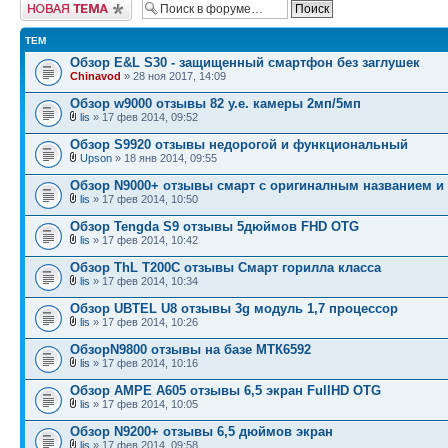
Начать новую тему
ТЕМ
Обзор E&L S30 - защищенный смартфон без заглушек
Chinavod
» 28 ноя 2017, 14:09
Обзор w9000 отзывы 82 у.е. камеры 2мп/5мп
lis
» 17 фев 2014, 09:52
Обзор S9920 отзывы недорогой и функциональный
Upson
» 18 янв 2014, 09:55
Обзор N9000+ отзывы смарт с оригиналным названием и
lis
» 17 фев 2014, 10:50
Обзор Tengda S9 отзывы 5дюймов FHD OTG
lis
» 17 фев 2014, 10:42
Обзор ThL T200C отзывы Смарт горилла класса
lis
» 17 фев 2014, 10:34
Обзор UBTEL U8 отзывы 3g модуль 1,7 процессор
lis
» 17 фев 2014, 10:26
ОбзорN9800 отзывы на базе МТК6592
lis
» 17 фев 2014, 10:16
Обзор AMPE A605 отзывы 6,5 экран FullHD OTG
lis
» 17 фев 2014, 10:05
Обзор N9200+ отзывы 6,5 дюймов экран
lis
» 17 фев 2014, 09:58