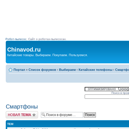
Робот-пылесос.
Сайт о роботах-пылесосах.
Chinavod.ru
Китайские товары. Выбираем. Покупаем. Пользуемся.
Портал
»
Список форумов
‹
Выбираем
‹
Китайские телефоны
‹
Смартф
Поиск в про
Смартфоны
Начать новую тему
ТЕМ