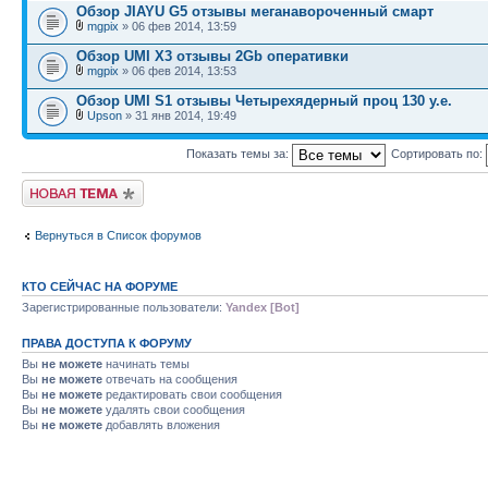
Обзор JIAYU G5 отзывы меганавороченный смарт
mgpix
» 06 фев 2014, 13:59
Обзор UMI X3 отзывы 2Gb оперативки
mgpix
» 06 фев 2014, 13:53
Обзор UMI S1 отзывы Четырехядерный проц 130 у.е.
Upson
» 31 янв 2014, 19:49
Показать темы за:
Сортировать по:
Начать новую тему
Вернуться в Список форумов
КТО СЕЙЧАС НА ФОРУМЕ
Зарегистрированные пользователи:
Yandex [Bot]
ПРАВА ДОСТУПА К ФОРУМУ
Вы
не можете
начинать темы
Вы
не можете
отвечать на сообщения
Вы
не можете
редактировать свои сообщения
Вы
не можете
удалять свои сообщения
Вы
не можете
добавлять вложения