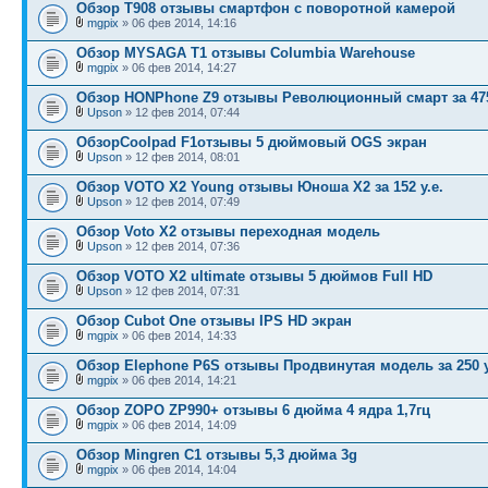
Обзор T908 отзывы смартфон с поворотной камерой
mgpix
» 06 фев 2014, 14:16
Обзор MYSAGA Т1 отзывы Columbia Warehouse
mgpix
» 06 фев 2014, 14:27
Обзор HONPhone Z9 отзывы Революционный смарт за 475
Upson
» 12 фев 2014, 07:44
ОбзорCoolpad F1отзывы 5 дюймовый OGS экран
Upson
» 12 фев 2014, 08:01
Обзор VOTO X2 Young отзывы Юноша Х2 за 152 у.е.
Upson
» 12 фев 2014, 07:49
Обзор Voto X2 отзывы переходная модель
Upson
» 12 фев 2014, 07:36
Обзор VOTO X2 ultimate отзывы 5 дюймов Full HD
Upson
» 12 фев 2014, 07:31
Обзор Cubot One отзывы IPS HD экран
mgpix
» 06 фев 2014, 14:33
Обзор Elephone P6S отзывы Продвинутая модель за 250 у
mgpix
» 06 фев 2014, 14:21
Обзор ZOPO ZP990+ отзывы 6 дюйма 4 ядра 1,7гц
mgpix
» 06 фев 2014, 14:09
Обзор Mingren C1 отзывы 5,3 дюйма 3g
mgpix
» 06 фев 2014, 14:04