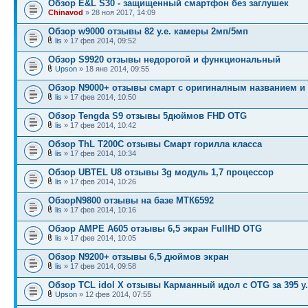
Обзор E&L S30 - защищенный смартфон без заглушек
Chinavod
» 28 ноя 2017, 14:09
Обзор w9000 отзывы 82 у.е. камеры 2мп/5мп
lis
» 17 фев 2014, 09:52
Обзор S9920 отзывы недорогой и функциональный
Upson
» 18 янв 2014, 09:55
Обзор N9000+ отзывы смарт с оригиналным названием и
lis
» 17 фев 2014, 10:50
Обзор Tengda S9 отзывы 5дюймов FHD OTG
lis
» 17 фев 2014, 10:42
Обзор ThL T200C отзывы Смарт горилла класса
lis
» 17 фев 2014, 10:34
Обзор UBTEL U8 отзывы 3g модуль 1,7 процессор
lis
» 17 фев 2014, 10:26
ОбзорN9800 отзывы на базе МТК6592
lis
» 17 фев 2014, 10:16
Обзор AMPE A605 отзывы 6,5 экран FullHD OTG
lis
» 17 фев 2014, 10:05
Обзор N9200+ отзывы 6,5 дюймов экран
lis
» 17 фев 2014, 09:58
Обзор TCL idol X отзывы Карманный идол с OTG за 395 у.
Upson
» 12 фев 2014, 07:55