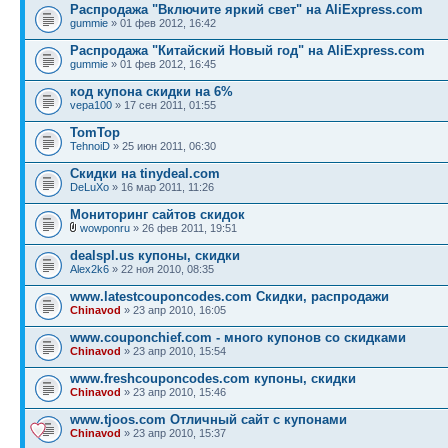
Распродажа "Включите яркий свет" на AliExpress.com
gummie
» 01 фев 2012, 16:42
Распродажа "Китайский Новый год" на AliExpress.com
gummie
» 01 фев 2012, 16:45
код купона скидки на 6%
vepa100
» 17 сен 2011, 01:55
TomTop
TehnoiD
» 25 июн 2011, 06:30
Скидки на tinydeal.com
DeLuXo
» 16 мар 2011, 11:26
Мониторинг сайтов скидок
wowponru
» 26 фев 2011, 19:51
dealspl.us купоны, скидки
Alex2k6
» 22 ноя 2010, 08:35
www.latestcouponcodes.com Скидки, распродажи
Chinavod
» 23 апр 2010, 16:05
www.couponchief.com - много купонов со скидками
Chinavod
» 23 апр 2010, 15:54
www.freshcouponcodes.com купоны, скидки
Chinavod
» 23 апр 2010, 15:46
www.tjoos.com Отличный сайт с купонами
Chinavod
» 23 апр 2010, 15:37