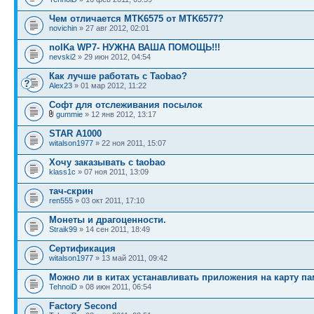
Чем отличается MTK6575 от MTK6577?
novichin
» 27 авг 2012, 02:01
noIKa WP7- НУЖНА ВАША ПОМОЩЬ!!!
nevski2
» 29 июн 2012, 04:54
Как лучше работать с Taobao?
Alex23
» 01 мар 2012, 11:22
Софт для отслеживания посылок
gummie
» 12 янв 2012, 13:17
STAR A1000
witalson1977
» 22 ноя 2011, 15:07
Хочу заказывать с taobao
klass1c
» 07 ноя 2011, 13:09
тач-скрин
ren555
» 03 окт 2011, 17:10
Монеты и драгоценности.
Straik99
» 14 сен 2011, 18:49
Сертификация
witalson1977
» 13 май 2011, 09:42
Можно ли в китах устанавливать приложения на карту п
TehnoiD
» 08 июн 2011, 06:54
Factory Second