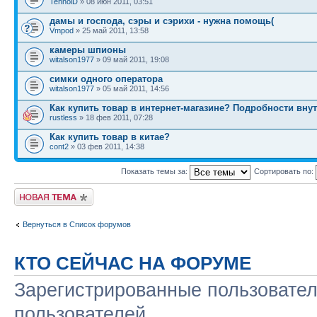
TehnoiD
» 08 июн 2011, 03:51
дамы и господа, сэры и сэрихи - нужна помощь(
Vmpod
» 25 май 2011, 13:58
камеры шпионы
witalson1977
» 09 май 2011, 19:08
симки одного оператора
witalson1977
» 05 май 2011, 14:56
Как купить товар в интернет-магазине? Подробности вну
rustless
» 18 фев 2011, 07:28
Как купить товар в китае?
cont2
» 03 фев 2011, 14:38
Показать темы за:
Сортировать по:
Начать новую тему
Вернуться в Список форумов
КТО СЕЙЧАС НА ФОРУМЕ
Зарегистрированные пользовател
пользователей