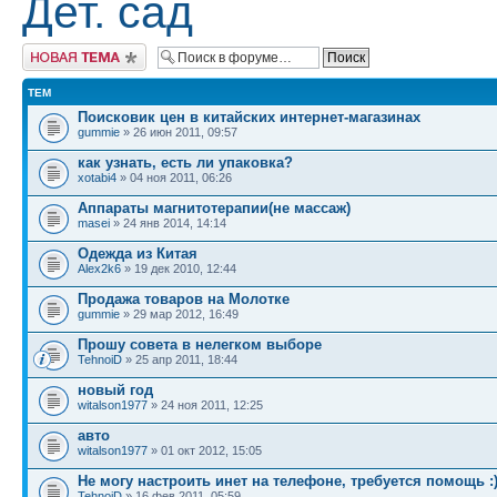
Дет. сад
Начать новую тему
ТЕМ
Поисковик цен в китайских интернет-магазинах
gummie
» 26 июн 2011, 09:57
как узнать, есть ли упаковка?
xotabi4
» 04 ноя 2011, 06:26
Аппараты магнитотерапии(не массаж)
masei
» 24 янв 2014, 14:14
Одежда из Китая
Alex2k6
» 19 дек 2010, 12:44
Продажа товаров на Молотке
gummie
» 29 мар 2012, 16:49
Прошу совета в нелегком выборе
TehnoiD
» 25 апр 2011, 18:44
новый год
witalson1977
» 24 ноя 2011, 12:25
авто
witalson1977
» 01 окт 2012, 15:05
Не могу настроить инет на телефоне, требуется помощь :
TehnoiD
» 16 фев 2011, 05:59