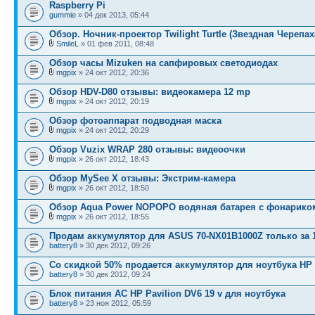
Raspberry Pi
gummie
» 04 дек 2013, 05:44
Обзор. Ночник-проектор Twilight Turtle (Звездная Черепах
SmileL
» 01 фев 2011, 08:48
Обзор часы Mizuken на сапфировых светодиодах
mgpix
» 24 окт 2012, 20:36
Обзор HDV-D80 отзывы: видеокамера 12 mp
mgpix
» 24 окт 2012, 20:19
Обзор фотоаппарат подводная маска
mgpix
» 24 окт 2012, 20:29
Обзор Vuzix WRAP 280 отзывы: видеоочки
mgpix
» 26 окт 2012, 18:43
Обзор MySee X отзывы: Экстрим-камера
mgpix
» 26 окт 2012, 18:50
Обзор Aqua Power NOPOPO водяная батарея с фонарико
mgpix
» 26 окт 2012, 18:55
Продам аккумулятор для ASUS 70-NX01B1000Z только за 
battery8
» 30 дек 2012, 09:26
Со скидкой 50% продается аккумулятор для ноутбука HP
battery8
» 30 дек 2012, 09:24
Блок питания AC HP Pavilion DV6 19 v для ноутбука
battery8
» 23 ноя 2012, 05:59