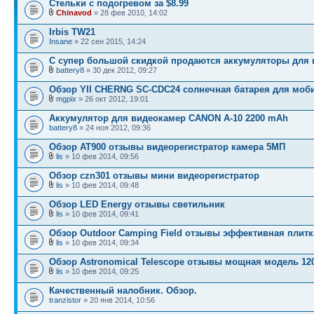
Стельки с подогревом за $8.99
Chinavod
» 28 фев 2010, 14:02
Irbis TW21
Insane
» 22 сен 2015, 14:24
С супер большой скидкой продаются аккумуляторы для 
battery8
» 30 дек 2012, 09:27
Обзор YII CHERNG SC-CDC24 солнечная батарея для мо
mgpix
» 26 окт 2012, 19:01
Аккумулятор для видеокамер CANON A-10 2200 mAh
battery8
» 24 ноя 2012, 09:36
Обзор AT900 отзывы видеорегистратор камера 5МП
lis
» 10 фев 2014, 09:56
Обзор czn301 отзывы мини видеорегистратор
lis
» 10 фев 2014, 09:48
Обзор LED Energy отзывы светильник
lis
» 10 фев 2014, 09:41
Обзор Outdoor Camping Field отзывы эффективная плитк
lis
» 10 фев 2014, 09:34
Обзор Astronomical Telescope отзывы мощная модель 120 
lis
» 10 фев 2014, 09:25
Качественный налобник. Обзор.
tranzistor
» 20 янв 2014, 10:56