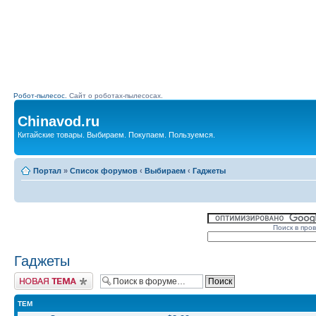
Робот-пылесос.
Сайт о роботах-пылесосах.
Chinavod.ru
Китайские товары. Выбираем. Покупаем. Пользуемся.
Портал
»
Список форумов
‹
Выбираем
‹
Гаджеты
Поиск в про
Гаджеты
Начать новую тему
ТЕМ