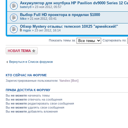
Аккумулятор для ноутбука HP Pavilion dv9000 Series 12 Ce
battery8
» 23 ноя 2012, 05:57
Выбор Full HD проектора в пределах $1000
Mike
» 21 ноя 2012, 03:41
Обзор Mystery отзывы: телескоп 10Х25 "армейский!"
mgpix
» 23 окт 2012, 16:14
Показать темы за:
Сортировать по:
Начать новую тему
Вернуться в Список форумов
КТО СЕЙЧАС НА ФОРУМЕ
Зарегистрированные пользователи:
Yandex [Bot]
ПРАВА ДОСТУПА К ФОРУМУ
Вы
не можете
начинать темы
Вы
не можете
отвечать на сообщения
Вы
не можете
редактировать свои сообщения
Вы
не можете
удалять свои сообщения
Вы
не можете
добавлять вложения