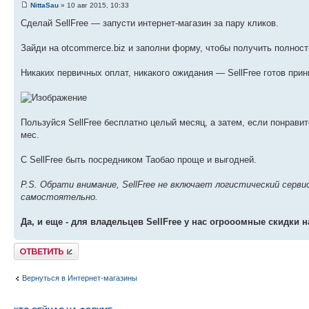
NittaSau
» 10 авг 2015, 10:33
Сделай SellFree — запусти интернет-магазин за пару кликов.
Зайди на otcommerce.biz и заполни форму, чтобы получить полность
Никаких первичных оплат, никакого ожидания — SellFree готов прин
Пользуйся SellFree бесплатно целый месяц, а затем, если понравит
мес.
С SellFree быть посредником Таобао проще и выгодней.
P.S. Обрати внимание, SellFree не включает логистический серв
самостоятельно.
Да, и еще - для владельцев SellFree у нас огрооомные скидки 
Комментировать
Вернуться в Интернет-магазины