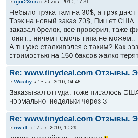
igor23rus
» 20 июл 2010, 17:31
Небыло трэка там на 30$, а трэк дают 
Трэк на новый заказ 70$, Пишет США..
заказал брелок, все проверил, таже фи
гонит... ничем помочь типа не можем..
А ты уже сталкивался с таким? Как ра
стоимостью на 150 баксов жалко теря
Re: www.tinydeal.com Отзывы. Э
Wasiliy
» 15 авг 2010, 04:46
Заказывал оттуда, тоже писалось США
нормально, недельки через 3
Re: www.tinydeal.com Отзывы. Э
nwolf
» 17 авг 2010, 10:29