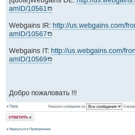
[quote]Webgains DE:
http://us.webgains.
amID/10561
Webgains IR:
http://us.webgains.com/front
amID/10567
Webgains IT:
http://us.webgains.com/front
amID/10569
Добро пожаловать !!!
Пред.
Показать сообщения за:
Сортир
Комментировать
Вернуться в Проверенные