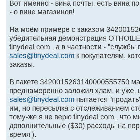
Вот именно - вина почты, есть вина по
- о вине магазинов!
На моём примере с заказом 34200152
убедительная демонстрация ОТНОШ
tinydeal.com , а в частности - "службы
sales@tinydeal.com
к покупателям, к
заказы.
В пакете 3420015263140000555750 маг
преднамеренно заложил хлам, и уже, 
sales@tinydeal.com
пытается "продать"
им, но пересылка с отслеживанием сто
тому-же я не верю tinydeal.com , что
дополнительные ($30) расходы на пе
время ).