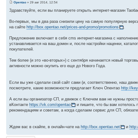
Opentao
» 29 авг 2014, 12:54
Здравствуйте, если вы планируете открыть интернет-магазин Таоба
Во-первых, мы в два раза снизили цену на самую популярную верс
на сайте
http://box.opentao.net/prices-and-promo/promotions
.
Предложение включает в себя cms интернет-магазина с наполнение
устанавливается на ваш домен и, после настройки наценки, катал
покупателей.
Тем более (и это «во-вторых») с сентября начинается новый торгов
активности можно окупить его еще до Нового Года.
Если вы уже сделали свой сайт сами (и, соответственно, наш движ
посмотрите, какие возможности предлагает Ключ Опентао
http://ke
А если вы организатор СП, и движок с Ключем вам не нужны просто
вКонтакте
https://vk.com/opentao
и пишите, что бы вам хотелось
рекомендациям и советам, а когда сделаем сервис для СП, обязат
Ждем вас в скайпе, в онлайн-чате на
http://box.opentao.net
и
http
Комментировать