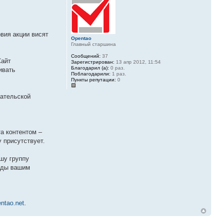
вия акции висят
Opentao
Главный старшина
Сообщений:
37
Сайт
Зарегистрирован:
13 апр 2012, 11:54
Благодарил (а):
0 раз.
ивать
Поблагодарили:
1 раз.
Пункты репутации:
0
пательской
а контентом –
у присутствует.
шу группу
ады вашим
ntao.net
.