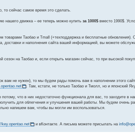
о, то сейчас самое время это сделать.
ию нашего движка – ее теперь можно купить
за 1000$
вместо 1990$. Усло
м товарами Таобао и Tmall (+техподдержка и бесплатные обновления). 
ога, доставки и наполнения сайта вашей информацией, вы можете обслуж
ый сезон на Таобао и, если открыть магазин сейчас, то при высокой поку
ок вам не нужен), то мы будем рады помочь вам в наполнении этого сайт
y.opentao.net
. Там, кстати, не только Таобао и Тмолл, но и японский Ях
 потому, что в них недостаточно функционала для вас, то заходите в на
 получить для облегчения и улучшения вашей работы. Мы будем очень р
ельно напишем вам, чтобы вы могли им воспользоваться.
://key.opentao.net
и вКонтакте. А письма можете присылать на
info@ope