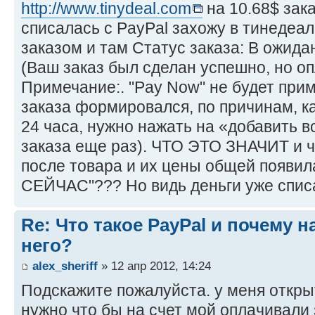
http://www.tinydeal.com
на 10.68$ за
списалась с PayPal захожу в тинедеал
заказом и там Статус заказа: В ожида
(Ваш заказ был сделан успешно, но о
Примечание:. "Pay Now" не будет при
заказа формировался, по причинам, к
24 часа, нужно нажать на «добавить в
заказа еще раз). ЧТО ЭТО ЗНАЧИТ и 
после товара и их цены общей появи
СЕЙЧАС"??? Но видь деньги уже списа
Re: Что такое PayPal и почему н
него?
alex_sheriff
» 12 апр 2012, 14:24
Подскажите пожалуйста. у меня открыт
нужно что бы на счет мой оплачивали з