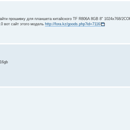
 найти прошивку для планшета китайского TF R806A 8GB 8" 1024x768/2
4.0 вот сайт этого модель
http://fora.kz/goods.php?id=7116
 16gb