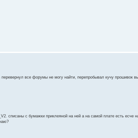
мов перевернул все форумы не могу найти, перепробывал кучу прошивок в
. списаны с бумажки приклеяной на ней а на самой плате есть есче н
знаю?