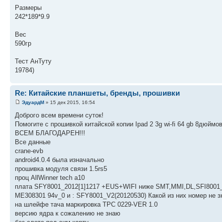
Размеры
242*189*9.9
Вес
590гр
Тест АнТуту
19784)
Re: Китайские планшеты, бренды, прошивки
ЭдуардМ
» 15 дек 2015, 16:54
Доброго всем времени суток!
Помогите с прошивкой китайской копии Ipad 2 3g wi-fi 64 gb 8дюй
ВСЕМ БЛАГОДАРЕН!!!
Все данные
crane-evb
android4.0.4 была изначально
прошивка модуля связи 1.5rs5
проц AllWinner tech a10
плата SFY8001_2012[1]1217 +EUS+WIFI ниже SMT,MMI,DL,SFI8001_V2
ME308301 94v_0 и : SFY8001_V2(20120530) Какой из них номер не 
на шлейфе тача маркировка ТРС 0229-VER 1.0
версию ядра к сожалению не знаю