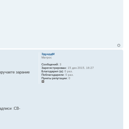
ЭдуардМ
Матрос
Сообщений:
3
Зарегистрирован:
15 дек 2015, 16:27
Благодарил (а):
0 раз.
ыручаете зарание
Поблагодарили:
0 раз.
Пункты репутации:
0
адписи :CB-