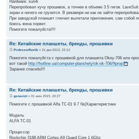
Hardware: sun4i
Перепробовал кучу прошивок, а точнее в объеме 3.5 гигов. LaveSui
экран и ничего не грузится. В рекавери ни как не зайти перепробова
При заводской планшет глючил вылетали приложения, сам собой пер
боюсь жена порвет.
Помогите пожалуйста!!!!
Re: Китайские планшеты, бренды, прошивки
ProfessorRuslik
» 21 дек 2013, 22:12
Помогите пожалуйста с прошивкой для планшета Okey-706 или про
вот такой
http://hotline.ua/computer-planshety/ok-ok-706/#prop
Заранее спасибо!!!
Re: Китайские планшеты, бренды, прошивки
genavizit
» 01 июн 2015, 20:27
Помогите с прошивкой Alfa TC-01 9.7 №(Характеристики
Модель
ALFA TC-01
Процессор
Rockchip 3188 ARM Cortex A9 Quard Core 1.6Ghz