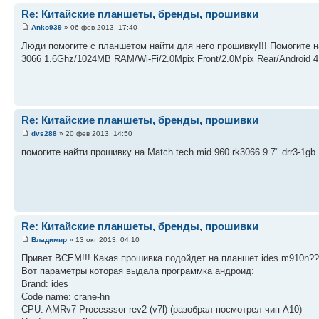
Re: Китайские планшеты, бренды, прошивки
Anko939
» 06 фев 2013, 17:40
Люди помогите с планшетом найти для него прошивку!!! Помогите
3066 1.6Ghz/1024MB RAM/Wi-Fi/2.0Mpix Front/2.0Mpix Rear/Android 
Re: Китайские планшеты, бренды, прошивки
dvs288
» 20 фев 2013, 14:50
помогите найти прошивку на Match tech mid 960 rk3066 9.7" drr3-1gb
Re: Китайские планшеты, бренды, прошивки
Владимир
» 13 окт 2013, 04:10
Привет ВСЕМ!!! Какая прошивка подойдет на планшет ides m910n??
Вот параметры которая выдала программка андроид:
Brand: ides
Code name: crane-hn
CPU: AMRv7 Processsor rev2 (v7l) (разобрал посмотрел чип А10)