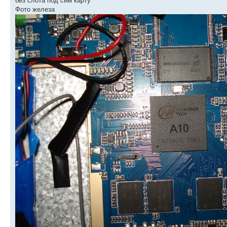
без слота под сим карту
Фото железа