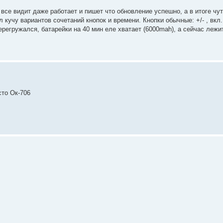
t все видит даже работает и пишет что обновление успешно, а в итоге ч
л кучу вариантов сочетаний кнопок и времени. Кнопки обычные: +/- , вкл.
егружался, батарейки на 40 мин еле хватает (6000mah), а сейчас лежит
сто Ок-706